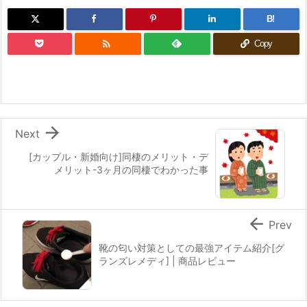
B!

Copy

Next
[カップル・新婚向け]同棲のメリット・デ
メリット-3ヶ月の同棲でわかった事

Prev
靴の匂い対策としての最強アイテム紹介[グ
ランズレメディ] | 商品レビュー