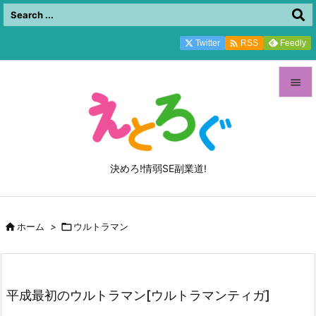

Twitter
Feedly
RSS


メニュ

サイド
決めろ!情弱SE副業道!

前へ


ホーム
>

ウルトラマン
次へ

検索
平成最初のウルトラマン[ウルトラマンティガ]