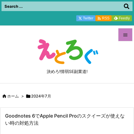

Twitter
Feedly
RSS


メニュ

サイド
決めろ!情弱SE副業道!

前へ


ホーム
>

2024年7月
次へ

検索
Goodnotes 6でApple Pencil Proのスクイーズが使えな
い時の対処方法