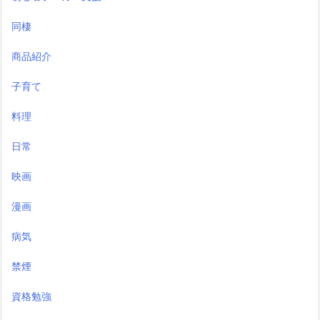
同棲
商品紹介
子育て
料理
日常
映画
漫画
病気
禁煙
資格勉強