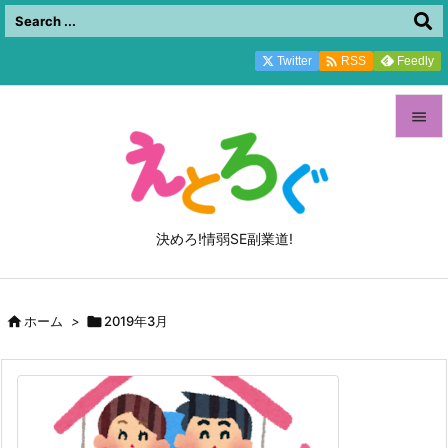

Twitter
Feedly
RSS


メニュ

サイド
決めろ!情弱SE副業道!

前へ


ホーム
>

2019年3月
次へ

検索