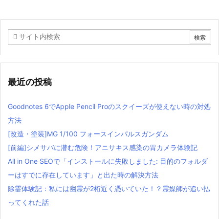
最近の投稿
Goodnotes 6でApple Pencil Proのスクイーズが使えない時の対処
方法
[改造・塗装]MG 1/100 フォースインパルスガンダム
[前編]シメサバに潜む危険！アニサキス感染の胃カメラ体験記
All in One SEOで「インストールに失敗しました: 目的のフォルダ
ーはすでに存在しています」と出た時の解決方法
除霊体験記：私には幽霊が2桁近く憑いていた！？霊媒師が追い払
ってくれた話