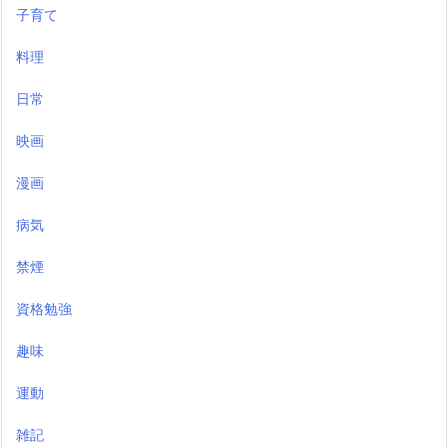
子育て
料理
日常
映画
漫画
病気
禁煙
資格勉強
趣味
運動
雑記