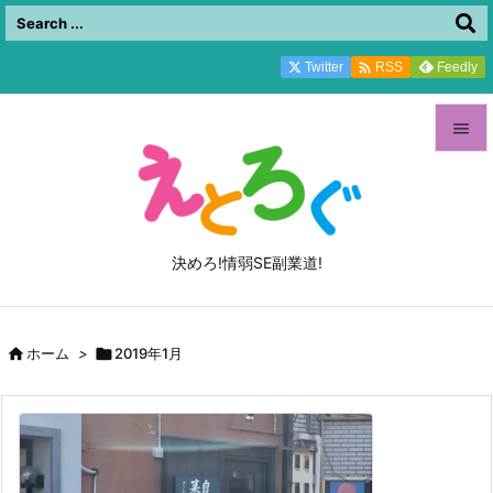

Twitter
Feedly
RSS


メニュ

サイド
決めろ!情弱SE副業道!

前へ


ホーム
>

2019年1月
次へ

検索