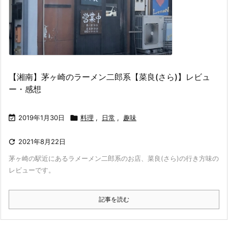
【湘南】茅ヶ崎のラーメン二郎系【菜良(さら)】レビュ
ー・感想

2019年1月30日

料理
,
日常
,
趣味

2021年8月22日
茅ヶ崎の駅近にあるラメーメン二郎系のお店、菜良(さら)の行き方味の
レビューです。
記事を読む