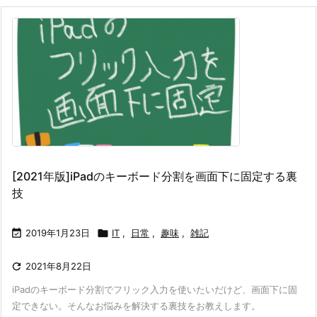
[2021年版]iPadのキーボード分割を画面下に固定する裏
技

2019年1月23日

IT
,
日常
,
趣味
,
雑記

2021年8月22日
iPadのキーボード分割でフリック入力を使いたい
だけど、画面下に固
定できない。そんなお悩みを解決する裏技をお教えします。