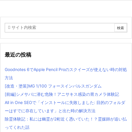
最近の投稿
Goodnotes 6でApple Pencil Proのスクイーズが使えない時の対処
方法
[改造・塗装]MG 1/100 フォースインパルスガンダム
[前編]シメサバに潜む危険！アニサキス感染の胃カメラ体験記
All in One SEOで「インストールに失敗しました: 目的のフォルダ
ーはすでに存在しています」と出た時の解決方法
除霊体験記：私には幽霊が2桁近く憑いていた！？霊媒師が追い払
ってくれた話