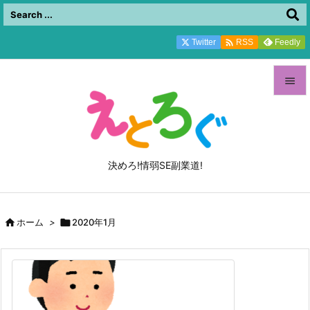

Twitter
Feedly
RSS


メニュ

サイド
決めろ!情弱SE副業道!

前へ


ホーム
>

2020年1月
次へ

検索