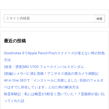
最近の投稿
Goodnotes 6でApple Pencil Proのスクイーズが使えない時の対処
方法
[改造・塗装]MG 1/100 フォースインパルスガンダム
[前編]シメサバに潜む危険！アニサキス感染の胃カメラ体験記
All in One SEOで「インストールに失敗しました: 目的のフォルダ
ーはすでに存在しています」と出た時の解決方法
除霊体験記：私には幽霊が2桁近く憑いていた！？霊媒師が追い払
ってくれた話