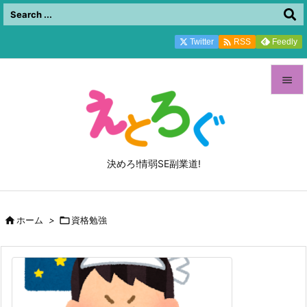

Twitter
Feedly
RSS


メニュ

サイド
決めろ!情弱SE副業道!

前へ


ホーム
>

資格勉強
次へ

検索