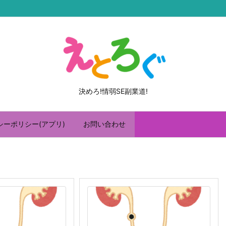
決めろ!情弱SE副業道!
シーポリシー(アプリ)
お問い合わせ