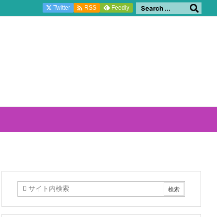

Twitter
Feedly
RSS