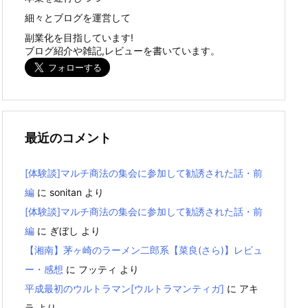
細々とブログを運営して
副業化を目指しています!
ブログ紹介や雑記,レビューを書いています。
最近のコメント
[体験談]マルチ商法の集会に参加して勧誘された話・前
編
に
sonitan
より
[体験談]マルチ商法の集会に参加して勧誘された話・前
編
に
ぎぼし
より
【湘南】茅ヶ崎のラーメン二郎系【菜良(さら)】レビュ
ー・感想
に
フッティ
より
平成最初のウルトラマン[ウルトラマンティガ]
に
アキ
ラ
より