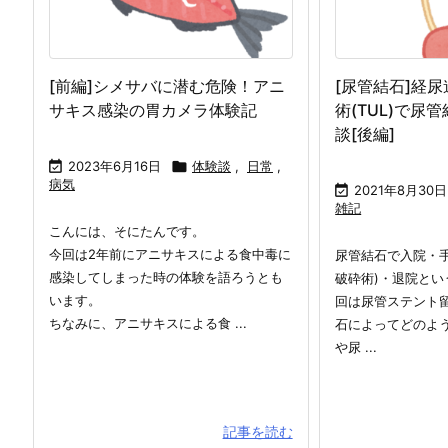
[前編]シメサバに潜む危険！アニ
[尿管結石]経
サキス感染の胃カメラ体験記
術(TUL)で尿
談[後編]

2023年6月16日

体験談
,
日常
,
病気

2021年8月30日
雑記
こんには、そにたんです。
今回は2年前にアニサキスによる食中毒に
尿管結石で入院・
感染してしまった時の体験を語ろうとも
破砕術)・退院とい
います。
回は尿管ステント
ちなみに、アニサキスによる食 ...
石によってどのよ
や尿 ...
記事を読む