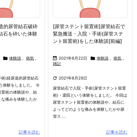
尿道的尿管結石破砕
[尿管ステント留置術]尿管結石で
管結石を砕いた体験
緊急搬送・入院・手術(尿管ステ
ント留置術)をした体験談[前編]

体験談
,
病気
,

2021年8月22日

体験談
,
病気
,
雑記
手術(経尿道的尿管結石

2021年8月29日
う体験をしました。 今
尿管結石で入院・手術(尿管ステント留置
留置術の体験談や、結
術)・退院という体験をしました。 今回は
うな痛みを体験したか
尿管ステント留置術の体験談や、結石に
よってどのような痛みを体験したかや尿
管ス ...
記事を読む
記事を読む