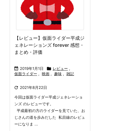
【レビュー】仮面ライダー平成ジ
ェネレーションズ forever 感想・
まとめ・評価

2019年1月1日

レビュー
,
仮面ライダー
,
映画
,
趣味
,
雑記

2021年8月22日
今回は仮面ライダー平成ジェネレーショ
ンズ のレビューです。
平成最初の方のライダーを見ていた、お
じさんの道を歩みだした 私目線のレビュ
ーになりま ...