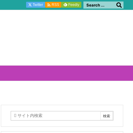

Twitter
Feedly
RSS