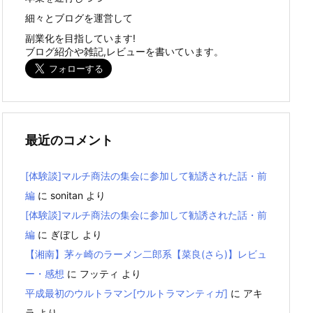
細々とブログを運営して
副業化を目指しています!
ブログ紹介や雑記,レビューを書いています。
最近のコメント
[体験談]マルチ商法の集会に参加して勧誘された話・前
編
に
sonitan
より
[体験談]マルチ商法の集会に参加して勧誘された話・前
編
に
ぎぼし
より
【湘南】茅ヶ崎のラーメン二郎系【菜良(さら)】レビュ
ー・感想
に
フッティ
より
平成最初のウルトラマン[ウルトラマンティガ]
に
アキ
ラ
より