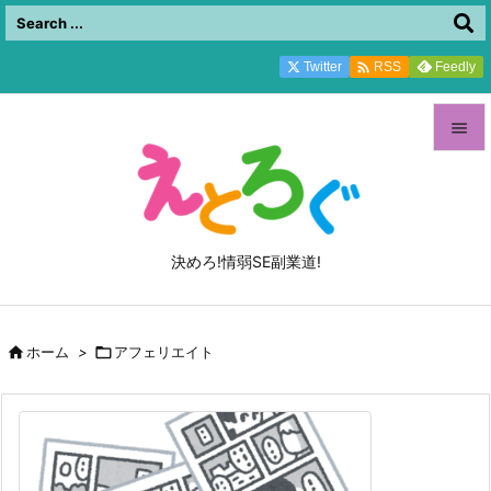

Twitter
Feedly
RSS


メニュ

サイド
決めろ!情弱SE副業道!

前へ


ホーム
>

アフェリエイト
次へ

検索