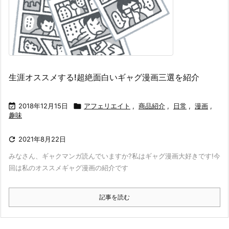
生涯オススメする!超絶面白いギャグ漫画三選を紹介

2018年12月15日

アフェリエイト
,
商品紹介
,
日常
,
漫画
,
趣味

2021年8月22日
みなさん、ギャクマンガ読んでいますか?
私はギャグ漫画大好きです!
今
回は私のオススメギャグ漫画の紹介です
記事を読む