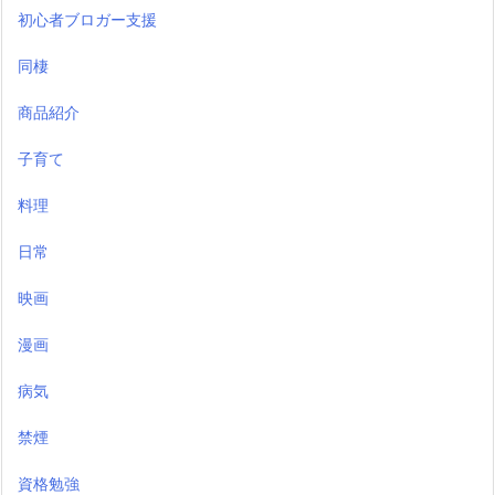
初心者ブロガー支援
同棲
商品紹介
子育て
料理
日常
映画
漫画
病気
禁煙
資格勉強